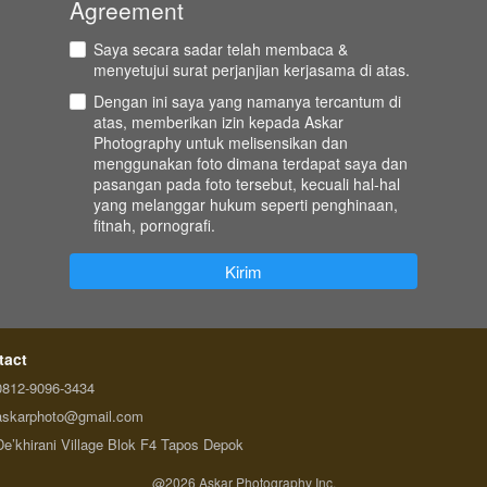
Agreement
Saya secara sadar telah membaca &
menyetujui surat perjanjian kerjasama di atas.
Dengan ini saya yang namanya tercantum di
atas, memberikan izin kepada Askar
Photography untuk melisensikan dan
menggunakan foto dimana terdapat saya dan
pasangan pada foto tersebut, kecuali hal-hal
yang melanggar hukum seperti penghinaan,
fitnah, pornografi.
`
Kirim
tact
0812-9096-3434
askarphoto@gmail.com
De’khirani Village Blok F4 Tapos Depok
@
2026
Askar Photography Inc.