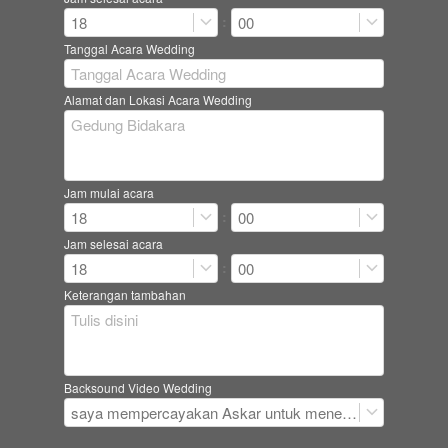
:
18
00
Tanggal Acara Wedding
Alamat dan Lokasi Acara Wedding
Jam mulai acara
:
18
00
Jam selesai acara
:
18
00
Keterangan tambahan
Backsound Video Wedding
saya mempercayakan Askar untuk menentukan seluruh backsound video dan setuju tidak dapat di revisi