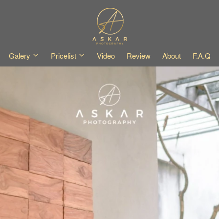
Galery
Pricelist
Video
Review
About
F.A.Q